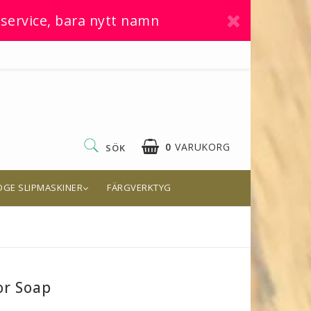
service, bara nytt namn
0
VARUKORG
SÖK
DGE SLIPMASKINER
FÄRGVERKTYG
or Soap